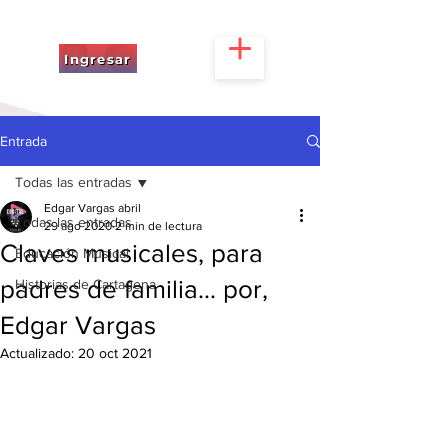
Ingresar
Entrada
Todas las entradas
Edgar Vargas abril
Todas las entradas
29 ago 2020
2 min de lectura
Claves musicales, para
Educación Musical
padres de familia... por,
Historias de Cartagena
Edgar Vargas
Actualizado:
20 oct 2021